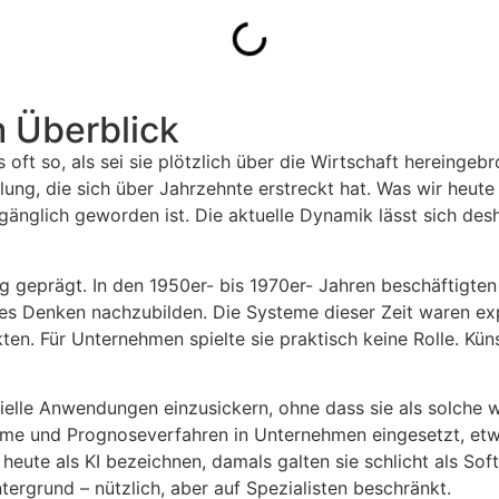
m Überblick
s oft so, als sei sie plötzlich über die Wirtschaft hereinge
lung, die sich über Jahrzehnte erstreckt hat. Was wir heute 
ugänglich geworden ist. Die aktuelle Dynamik lässt sich d
g geprägt. In den 1950er- bis 1970er- Jahren beschäftigten
s Denken nachzubilden. Die Systeme dieser Zeit waren exper
ten. Für Unternehmen spielte sie praktisch keine Rolle. Küns
trielle Anwendungen einzusickern, ohne dass sie als solc
eme und Prognoseverfahren in Unternehmen eingesetzt, etw
eute als KI bezeichnen, damals galten sie schlicht als Sof
ntergrund – nützlich, aber auf Spezialisten beschränkt.