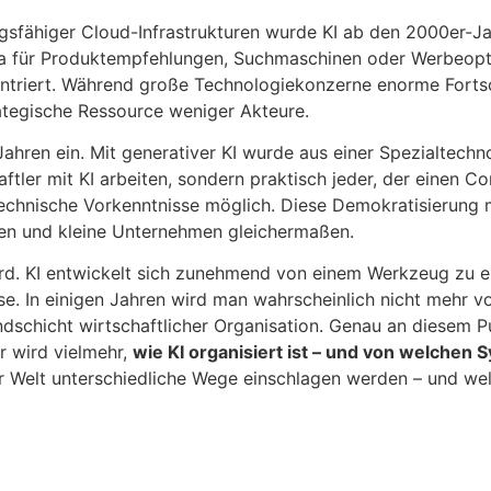
fähiger Cloud-Infrastrukturen wurde KI ab den 2000er-Ja
a für Produktempfehlungen, Suchmaschinen oder Werbeoptim
ntriert. Während große Technologiekonzerne enorme Fortsch
ategische Ressource weniger Akteure.
ahren ein. Mit generativer KI wurde aus einer Spezialtechn
ftler mit KI arbeiten, sondern praktisch jeder, der einen C
technische Vorkenntnisse möglich. Diese Demokratisierung m
nen und kleine Unternehmen gleichermaßen.
d. KI entwickelt sich zunehmend von einem Werkzeug zu einer
se. In einigen Jahren wird man wahrscheinlich nicht mehr 
rundschicht wirtschaftlicher Organisation. Genau an diesem 
r wird vielmehr,
wie KI organisiert ist – und von welchen
S
er Welt unterschiedliche Wege einschlagen werden – und we