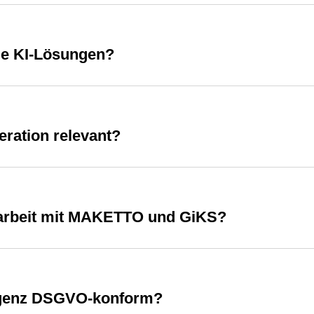
le KI-Lösungen?
ration relevant?
narbeit mit MAKETTO und GiKS?
lligenz DSGVO-konform?