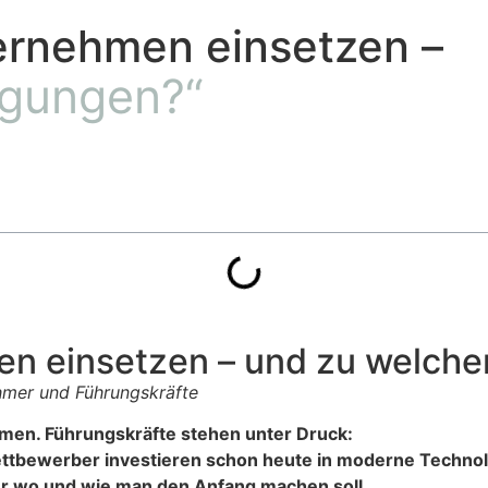
ernehmen einsetzen –
gungen?“
en einsetzen – und zu welch
ehmer und Führungskräfte
ommen. Führungskräfte stehen unter
Druck:
ettbewerber investieren schon heute in
moderne Technolog
der wo und wie man den Anfang machen soll.