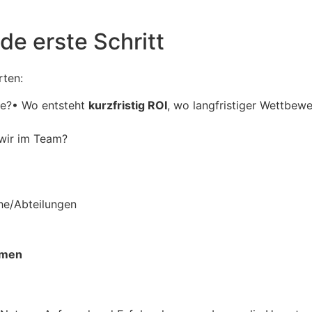
e erste Schritt
rten:
se?
•
Wo entsteht
kurzfristig ROI
, wo langfristiger Wettbewe
wir im Team?
he/Abteilungen
hmen